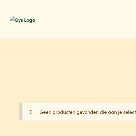
Ga
Ga
door
naar
naar
de
navigatie
inhoud
Geen producten gevonden die aan je select