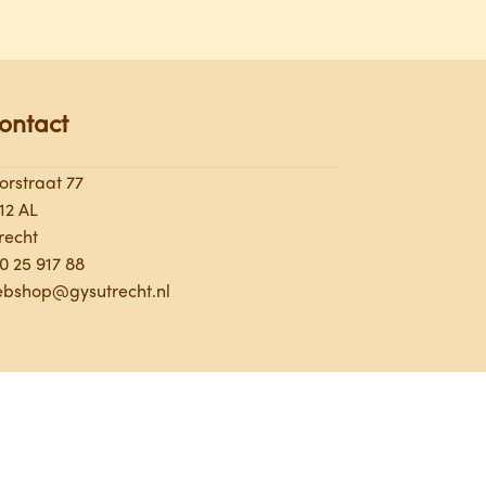
ontact
orstraat 77
12 AL
recht
0 25 9
17 88
bshop@gysutrecht.nl