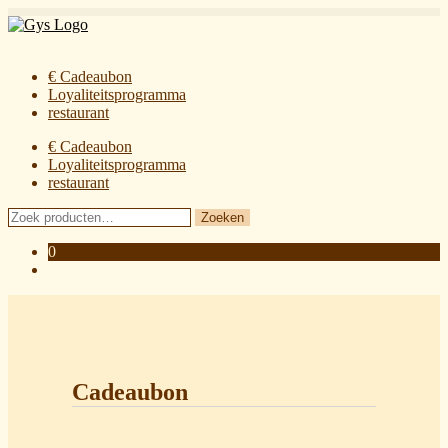
Ga
Ga
door
naar
Menu
naar
de
€ Cadeaubon
navigatie
inhoud
Loyaliteitsprogramma
restaurant
€ Cadeaubon
Loyaliteitsprogramma
restaurant
Zoeken
Zoeken
naar:
0
Cadeaubon