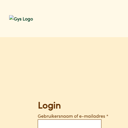
Ga
Ga
door
naar
naar
de
navigatie
inhoud
Login
Vereist
Gebruikersnaam of e-mailadres
*