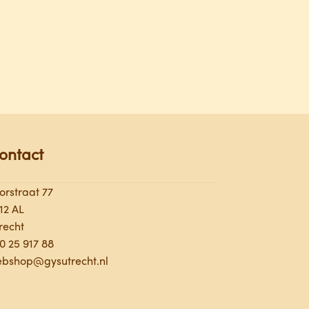
ontact
orstraat 77
12 AL
recht
0 25 9
17 88
bshop@gysutrecht.nl